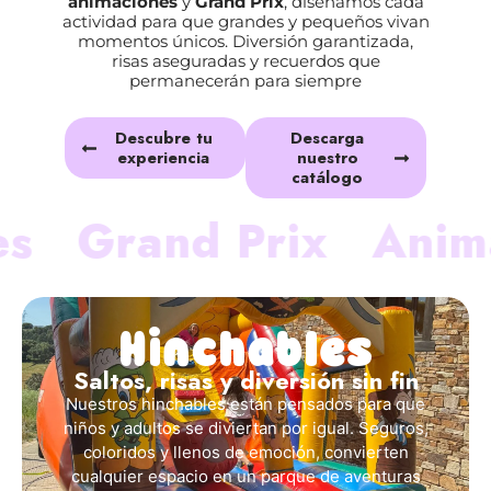
risas aseguradas y recuerdos que
permanecerán para siempre
Descubre tu
Descarga
experiencia
nuestro
catálogo
Grand Prix
Animac
Hinchables
Saltos, risas y diversión sin fin
Nuestros hinchables están pensados para que
niños y adultos se diviertan por igual. Seguros,
coloridos y llenos de emoción, convierten
cualquier espacio en un parque de aventuras
Llámanos y cuéntanos tu idea