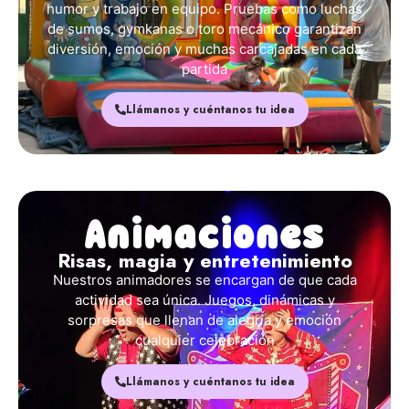
diversión, emoción y muchas carcajadas en cada
partida
Llámanos y cuéntanos tu idea
Animaciones
Risas, magia y entretenimiento
Nuestros animadores se encargan de que cada
actividad sea única. Juegos, dinámicas y
sorpresas que llenan de alegría y emoción
cualquier celebración
Llámanos y cuéntanos tu idea