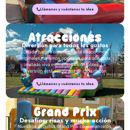
Atracciones
Diversión para todos los gustos
Desde juegos clásicos hasta atracciones
originales, tenemos opciones para que cada
invitado viva momentos inolvidables. La
diversión está asegurada en cada rincón
Llámanos y cuéntanos tu idea
Grand Prix
Desafíos, risas y mucha acción
Nuestros circuitos Grand Prix combinan retos,
humor y trabajo en equipo. Pruebas como luchas
de sumos, gymkanas o toro mecánico garantizan