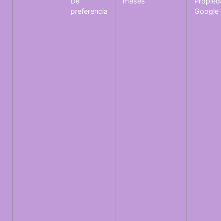
De
meses
Propied
preferencia
Google