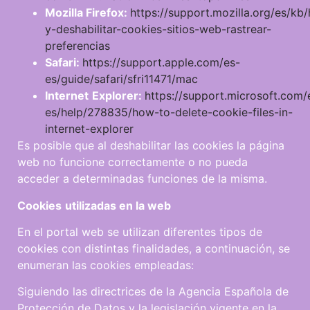
Moz
illa
F
i
r
e
f
o
x
:
https://support.mozilla.org/es/kb/h
y-deshabilitar-cookies-sitios-web-rastrear-
preferencias
S
a
f
a
r
i
:
https://support.apple.com/es-
es/guide/safari/sfri11471/mac
I
n
t
e
r
n
e
t
Exp
l
o
r
e
r
:
https://support.microsoft.com/
es/help/278835/how-to-delete-cookie-files-in-
internet-explorer
Es posible que al deshabilitar las cookies la página
web no funcione correctamente o no pueda
acceder a determinadas funciones de la misma.
C
oo
k
i
e
s
ut
ilizadas en la
w
e
b
En el portal web se utilizan diferentes tipos de
cookies con distintas finalidades, a continuación, se
enumeran las cookies empleadas:
Siguiendo las directrices de la Agencia Española de
Protección de Datos y la legislación vigente en la