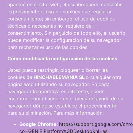
aparece en el sitio web, el usuario puede consentir
expresamente el uso de cookies que requieran
consentimiento; sin embargo, el uso de cookies
técnicas o necesarias no requiere de
consentimiento. Sin perjuicio de todo ello, el usuario
puede modificar la configuración de su navegador
para rechazar el uso de las cookies.
C
ó
m
o
mod
ificar la configuración de las
c
oo
k
i
e
s
Usted puede restringir, bloquear o borrar las
cookies de
HINCHABLEMANIA SL
o cualquier otra
página web utilizando su navegador. En cada
navegador la operativa es diferente, puede
encontrar cómo hacerlo en el menú de ayuda de su
navegador dónde se establece el procedimiento
para su eliminación. Para más información:
G
oo
g
l
e
C
h
r
o
m
e
:
https://support.google.com/ch
co=GENIE.Platform%3DDesktop&hl=es