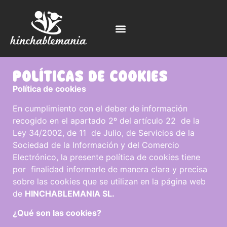
POLÍTICAS DE COOKIES
Po
lítica de c
oo
k
i
e
s
En cumplimiento con el deber de información
recogido en el apartado 2º del artículo 22 de la
Ley 34/2002, de 11 de Julio, de Servicios de la
Sociedad de la Información y del Comercio
Electrónico, la presente política de cookies tiene
por finalidad informarle de manera clara y precisa
sobre las cookies que se utilizan en la página web
de
HINCHABLEMANIA SL.
¿Qu
é son las
c
oo
k
i
es
?