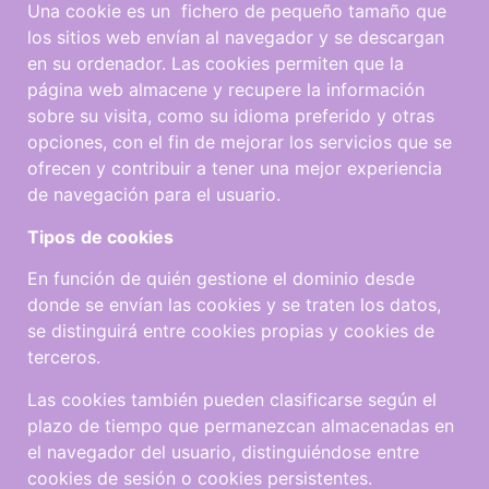
Una cookie es un fichero de pequeño tamaño que
los sitios web envían al navegador y se descargan
en su ordenador. Las cookies permiten que la
página web almacene y recupere la información
sobre su visita, como su idioma preferido y otras
opciones, con el fin de mejorar los servicios que se
ofrecen y contribuir a tener una mejor experiencia
de navegación para el usuario.
T
i
p
o
s
d
e
c
oo
k
i
e
s
En función de quién gestione el dominio desde
donde se envían las cookies y se traten los datos,
se distinguirá entre cookies propias y cookies de
terceros.
Las cookies también pueden clasificarse según el
plazo de tiempo que permanezcan almacenadas en
el navegador del usuario, distinguiéndose entre
cookies de sesión o cookies persistentes.