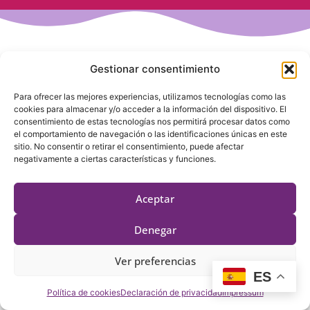
Gestionar consentimiento
Para ofrecer las mejores experiencias, utilizamos tecnologías como las
INICIO
HINCHABLES
ATRACCIONES
GRAND PRIX
cookies para almacenar y/o acceder a la información del dispositivo. El
consentimiento de estas tecnologías nos permitirá procesar datos como
ANIMACIONES
GALERÍA
CATÁLOGO
CONTACTO
el comportamiento de navegación o las identificaciones únicas en este
sitio. No consentir o retirar el consentimiento, puede afectar
negativamente a ciertas características y funciones.
Aceptar
Aviso Legal
© 2025 Grupo Solisyon
Política de Privacidad
Políticas de Cookies
Denegar
Ver preferencias
ES
Política de cookies
Declaración de privacidad
Impressum